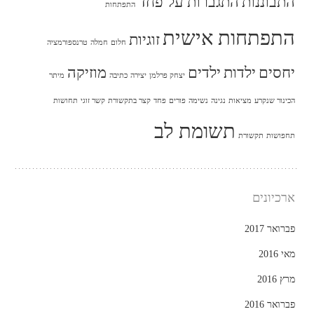
התבוננות
התגברות על פחד
התפתחות
התפתחות אישית
זוגיות
חלום
חמלה
טרנספורמציה
יחסים
ילדות
ילדים
מוזיקה
יצחק פרלמן
יצירה
כתיבה
מיתר
הכינור שנקרע
מציאות
נגינה
נשימה
פורים
פחד
קצר בתקשורת
קשר זוגי
תחושות
תשומת לב
תחפושות
תקשורת
ארכיונים
פברואר 2017
מאי 2016
מרץ 2016
פברואר 2016