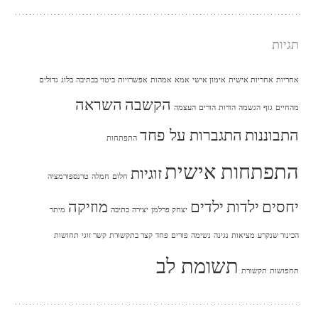
תגיות
אחריות
אחריות אישית
אימון אישי
אמא
אמהות
אפשרויות
ביטוי בכתיבה
בלוג
גדולים
הקשבה
השראה
מהחיים
גוף
הגשמה
הורות
הורים
העצמה
התבוננות
התגברות על פחד
התפתחות
התפתחות אישית
זוגיות
חלום
חמלה
טרנספורמציה
יחסים
ילדות
ילדים
מוזיקה
יצחק פרלמן
יצירה
כתיבה
מיתר
הכינור שנקרע
מציאות
נגינה
נשימה
פורים
פחד
קצר בתקשורת
קשר זוגי
תחושות
תשומת לב
תחפושות
תקשורת