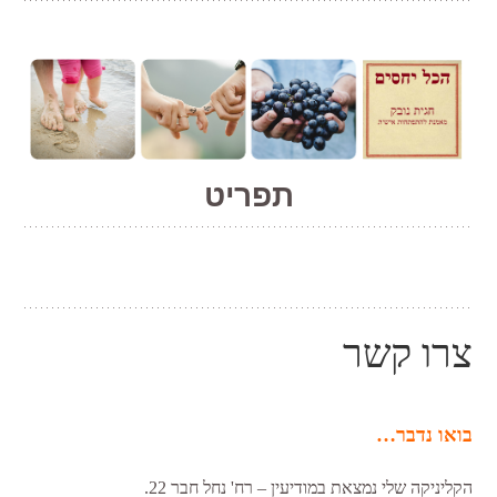
בלוג אישי של חגית נובק, מאמנת להתפתחות אישית, שעוסק ביחסים, השראה
תפריט
וביטוי בכתיבה
הכל יחסים
דילוג
לתוכן
צרו קשר
בואו נדבר…
הקליניקה שלי נמצאת במודיעין – רח' נחל חבר 22.