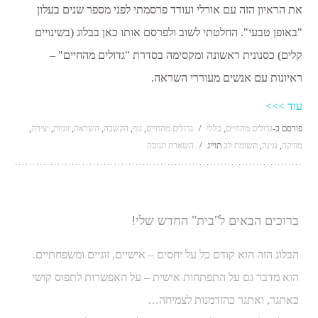
את הראיון הזה עם אורלי ועודד פרסמתי לפני מספר שנים בעלון
"באופן טבעי". החלטתי לשוב ולפרסם אותו כאן בבלוג (בשינויים
קלים) כסנונית ראשונה ומקסימה בסדרת "גדולים מהחיים" –
ראיונות עם אנשים מעוררי השראה.
עוד >>>
פורסם ב-
גדולים מהחיים
,
כללי
/
גדולים מהחיים
,
גוף
,
הקשבה
,
השראה
,
זוגיות
,
יצירה
,
מוזיקה
,
נגינה
,
תשומת לב
תוייג
/
השארת תגובה
ברוכים הבאים ל"בית" החדש שלי!
הבלוג הזה הוא קודם כל על יחסים – אישיים, זוגיים ומשפחתיים.
הוא מדבר גם על התפתחות אישית – על האפשרות לתפוס קושי
כאתגר, ואתגר כהזדמנות לצמיחה…