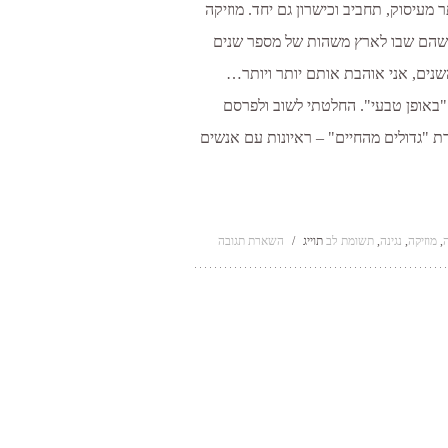
 מעיסוק, תחביב וכישרון גם יחד. מוזיקה
 כשהם שבו לארץ משהות של מספר שנים
השנים, אני אוהבת אותם יותר ויותר…
 "באופן טבעי". החלטתי לשוב ולפרסם
רת "גדולים מהחיים" – ראיונות עם אנשים
ה
,
מוזיקה
,
נגינה
,
תשומת לב
תוייג
/
השארת תגובה