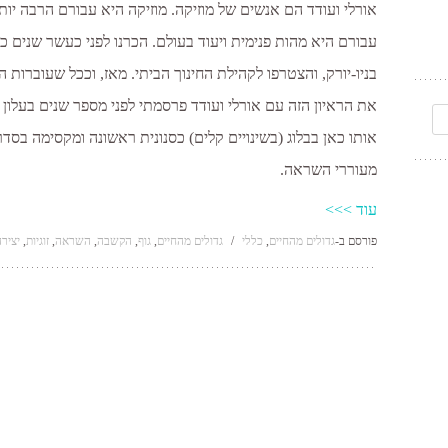
אורלי ועודד הם אנשים של מוזיקה. מוזיקה היא עבורם הרבה יותר
עבורם היא מהות פנימית ויעוד בעולם. הכרנו לפני כעשר שנים
בניו-יורק, והצטרפו לקהילת החינוך הביתי. מאז, וככל שעוברות 
את הראיון הזה עם אורלי ועודד פרסמתי לפני מספר שנים בעלון
אותו כאן בבלוג (בשינויים קלים) כסנונית ראשונה ומקסימה בסד
מעוררי השראה.
עוד >>>
פורסם ב-
גדולים מהחיים
,
כללי
/
גדולים מהחיים
,
גוף
,
הקשבה
,
השראה
,
זוגיות
,
יציר