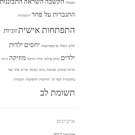
הקשבה
השראה
התבוננות
העצמה
התגברות על פחד
התפתחות
התפתחות אישית
זוגיות
יחסים
ילדות
חלום
חמלה
טרנספורמציה
ילדים
מוזיקה
יצחק פרלמן
יצירה
כתיבה
מיתר
הכינור שנקרע
מציאות
נגינה
נשימה
פורים
פחד
קצר
בתקשורת
קשר זוגי
תחושות
תחפושות
תקשורת
תשומת לב
ארכיונים
פברואר 2017